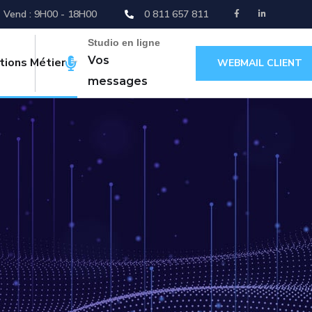
- Vend : 9H00 - 18H00
0 811 657 811
Studio en ligne
Vos
tions Métier
WEBMAIL CLIENT
messages