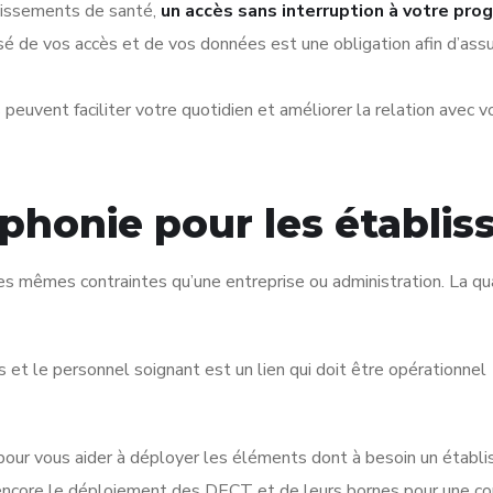
blissements de santé,
un accès sans interruption à votre prog
sé de vos accès et de vos données est une obligation afin d’assu
peuvent faciliter votre quotidien et améliorer la relation avec vo
éphonie pour les établi
 les mêmes contraintes qu’une entreprise ou administration. La qu
et le personnel soignant est un lien qui doit être opérationne
pour vous aider à déployer les éléments dont à besoin un établ
encore le déploiement des DECT et de leurs bornes pour une co