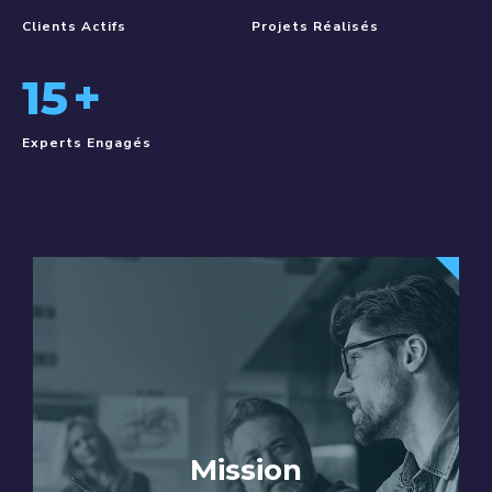
Clients Actifs
Projets Réalisés
15
+
Experts Engagés
Mission