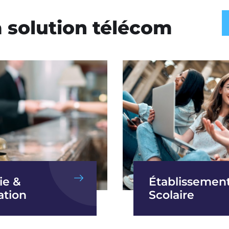
 solution télécom
ie &
Établissemen
ation
Scolaire