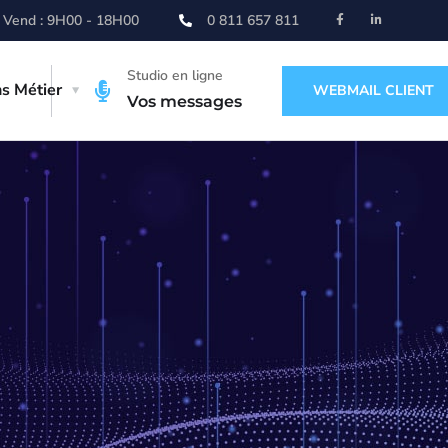
 Vend : 9H00 - 18H00
0 811 657 811
Studio en ligne
ns Métier
WEBMAIL CLIENT
Vos messages