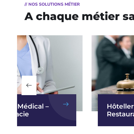
// NOS SOLUTIONS MÉTIER
A chaque métier sa
ntre Médical –
Hôteller
harmacie
Restaur