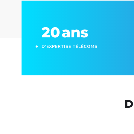
20
ans
D'EXPERTISE TÉLÉCOMS
D