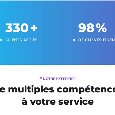
330
+
98
%
CLIENTS ACTIFS
DE CLIENTS FIDÈL
// NOTRE EXPERTISE
e multiples compétenc
à votre service